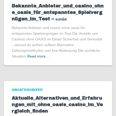
Bekannte_Anbieter_und_casino_ohn
e_oasis_für_entspanntes_Spielverg
nügen_im_Test – копія
Bekannte Anbieter und casino ohne oasis für
entspanntes Spielvergnügen im Test Die Vorteile von
Casinos ohne OASIS im Detail Sicherheit und Seriosität
– worauf du achten solltest Alternative
Zahlungsmethoden und ihre Bedeutung Die rechtliche
Situation
Read more…
UNCATEGORIZED
Aktuelle_Alternativen_und_Erfahru
ngen_mit_ohne_oasis_casino_im_Ve
rgleich_finden