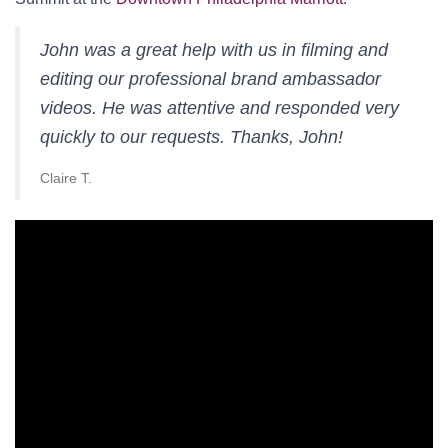
John was a great help with us in filming and
editing our professional brand ambassador
videos. He was attentive and responded very
quickly to our requests. Thanks, John!
Claire T.