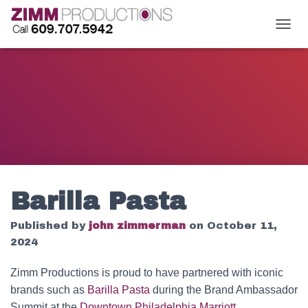
T
O
G
G
L
E
N
A
V
I
G
A
T
Barilla Pasta
I
O
Published by
john zimmerman
on
October 11,
N
2024
Zimm Productions is proud to have partnered with iconic
brands such as
Barilla Pasta
during the Brand Ambassador
Summit at the
Downtown Philadelphia Marriott
.